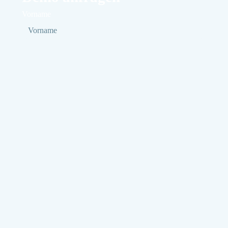
Vorname
Nachname
E-Mail
Telefon
Version
Ich stimme zu, dass meine Daten zur Bearbeitung meines
Anliegens gespeichert und verarbeitet werden.