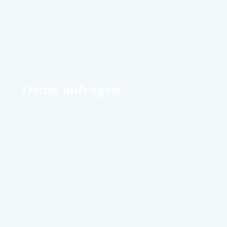
Demo anfragen
Vorname
Nachname
E-Mail
Telefon