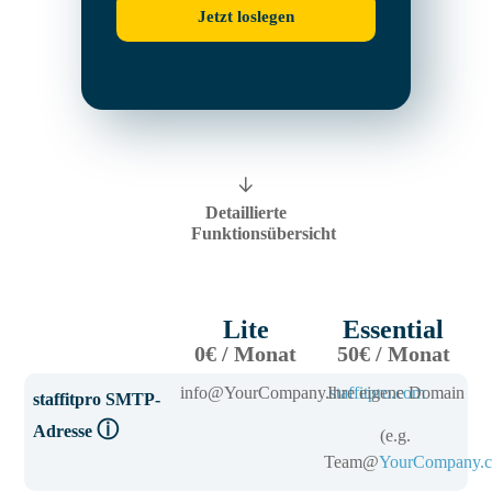
Jetzt loslegen
Detaillierte
Funktionsübersicht
Lite
Essential
0€ / Monat
50€ / Monat
info@YourCompany.
Ihre eigene Domain
staffitpro.com
staffitpro SMTP-
ⓘ
Adresse
(e.g.
Team@
YourCompany.